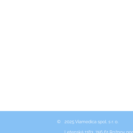
©
2025 Viamedica spol. s r. o.
Letenská 1183, 756 61 Rožnov p