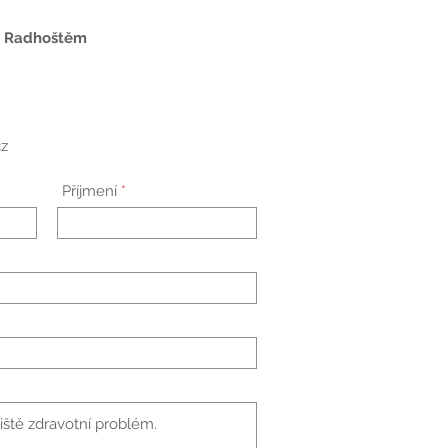
od Radhoštěm
cz
Příjmení