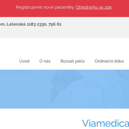
Registrujeme nové pacientky.
Objednejte se zde
.
ěm, Letenská 1183 2330, 756 61
Úvod
O nás
Rozsah péče
Ordinační doba
Viamedica s