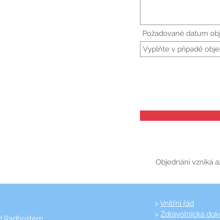
Požadované datum ob
Objednání vzniká a
>
Vnitřní řád
>
Zdravotnická do
od Radhoštěm