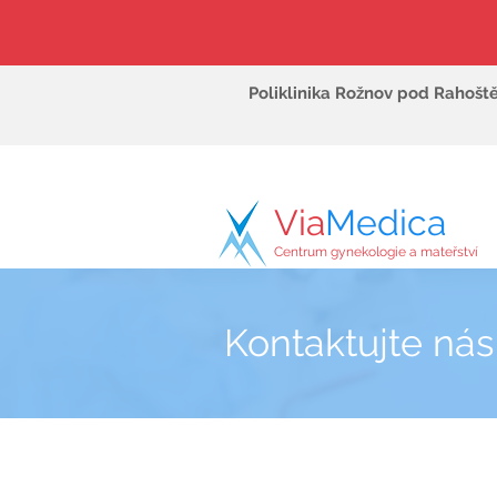
Poliklinika Rožnov pod Rahošt
Via
Medica
Centrum gynekologie a mateřství
Kontaktujte nás