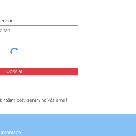
jednání
Odeslat
ž naším potvrzením na Váš email.
kumentace